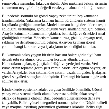
senaryoları meşrudur; fakat daralabilir. Algı makinesi bakışı, sistemin
tamamının neyi görünür, değerli ve aksiyon alınabilir kıldığını sorar.
Bu nedenle sorumlu bir görsel yapay zeka ürünü beş katmanda
tasarlanmalıdır. Yakalama katmanı hangi görüntülerin sisteme hangi
koşullarda girdiğini tanımlar. Model katmanı hangi özelliklerin tespit
edildiğini, üretildiğini, gömüldüğünü veya sınıflandırıldığını belirler.
Arayüz katmanı kullanıcıların çıktıları, belirsizliği ve örnekleri nasıl
gördüğünü tanımlar. Yönetişim katmanı rıza, gizlilik, önyargı testi,
saklama ve denetlenebilirliği belirler. Aksiyon katmanı görsel
çıktının hangi kararları veya iş akışlarını tetiklediğini tanımlar.
Bu katmanlı bakış yaygın bir ürün hatasını önler: görüntüyü ham
gerçek gibi ele almak. Görüntüler koşullar altında üretilir.
Kameraların açıları, ışığı, çözünürlüğü ve yerleşimi vardır. Veri
kümelerinin toplama geçmişleri vardır. Modellerin eğitim önyargıları
vardır. Arayüzler bazı çıktıları öne çıkarır, bazılarını gizler. İş akışları
görsel sinyalleri sonuçlara dönüştürür. Herhangi bir katman göz ardı
edilirse risk artar.
İçindekilerde epistemik adalet vurgusu özellikle önemlidir. Görsel
yapay zeka sistemi teknik olarak başarısız olabilir; fakat sosyal
olarak da başarısız olabilir. Bazı bedenleri diğerlerinden daha iyi
tanıyabilir. Belirli görsel kategorileri normalleştirebilir. Düşük kaliteli
veya marjinalleştirilmiş görüntüleri görünmez kılabilir. Belirsizliği