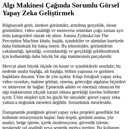
Algı Makinesi Çağında Sorumlu Görsel
Yapay Zeka Geliştirmek
Bilgisayarlı görü, üretken görüntüler, artırılmış gerçeklik, ekran
görüntüleri, video analitiği ve metaverse ortamları çoğu zaman ayrı
ürün kategorileri olarak ele alınır. Joanna Zylinska’nın The
Perception Machine kitabı, başlık, içindekiler ve alıntıdan hareketle
daha bütünleşik bir bakış önerir. Bu teknolojiler, görüntülerin
yakalandığı, işlendiği, yorumlandığı ve gerçekliği şekillendirmek
için kullanıldığı daha büyük bir algı makinesinin parçalarıdır.
Mevcut alıntı büyük ölçüde ön kısım ve içindekilerle sınırlıdır; bu
nedenle analiz başlığa, alt başlığa, bölüm yapısına ve görünen
başlıklara dayanır. Yine de yön açıktır. Kitap fotoğrafı yapay zeka,
video oyunları, makine görüşü, sinema, geleceğin algılama biçimleri
ve metaverse ile bağlar. Epistemik adalet ve önemsiz olmayan bir
algı makinesinin ırkçılık karşıtı olması gerektiği üzerine bölümler
içerir. Ürün ekipleri için bu güçlü bir sinyaldir: görsel yapay zeka
yalnızca doğruluk meselesi değildir. Sorumluluk meselesidir.
Danışmanlık pratiğinde görsel yapay zeka projeleri genellikle bir
kullanım senaryosuyla başlar: hata tespiti, görüntü arama, yüz
analizi, belge işleme, içerik moderasyonu, güvenlik izleme,
perakende raf analitiği veya sentetik medya üretimi. Bu kullanım