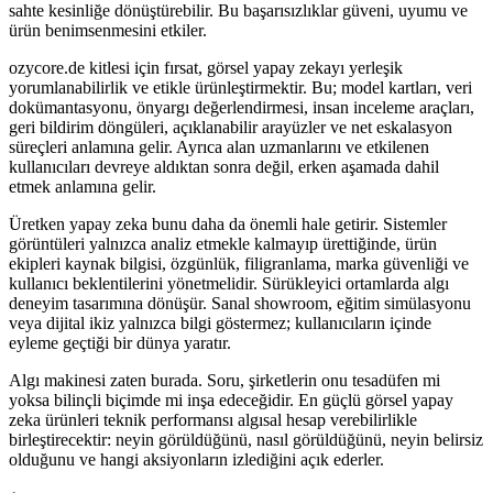
sahte kesinliğe dönüştürebilir. Bu başarısızlıklar güveni, uyumu ve
ürün benimsenmesini etkiler.
ozycore.de kitlesi için fırsat, görsel yapay zekayı yerleşik
yorumlanabilirlik ve etikle ürünleştirmektir. Bu; model kartları, veri
dokümantasyonu, önyargı değerlendirmesi, insan inceleme araçları,
geri bildirim döngüleri, açıklanabilir arayüzler ve net eskalasyon
süreçleri anlamına gelir. Ayrıca alan uzmanlarını ve etkilenen
kullanıcıları devreye aldıktan sonra değil, erken aşamada dahil
etmek anlamına gelir.
Üretken yapay zeka bunu daha da önemli hale getirir. Sistemler
görüntüleri yalnızca analiz etmekle kalmayıp ürettiğinde, ürün
ekipleri kaynak bilgisi, özgünlük, filigranlama, marka güvenliği ve
kullanıcı beklentilerini yönetmelidir. Sürükleyici ortamlarda algı
deneyim tasarımına dönüşür. Sanal showroom, eğitim simülasyonu
veya dijital ikiz yalnızca bilgi göstermez; kullanıcıların içinde
eyleme geçtiği bir dünya yaratır.
Algı makinesi zaten burada. Soru, şirketlerin onu tesadüfen mi
yoksa bilinçli biçimde mi inşa edeceğidir. En güçlü görsel yapay
zeka ürünleri teknik performansı algısal hesap verebilirlikle
birleştirecektir: neyin görüldüğünü, nasıl görüldüğünü, neyin belirsiz
olduğunu ve hangi aksiyonların izlediğini açık ederler.