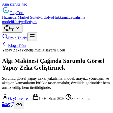
Ana içeriğe geç
Ozy
Core
Hizmetler
Market Suite
Portfolyo
Hakkımızda
Çalışma
modeli
Kariyer
İletişim
TR
Proje Talebi
Bloga Dön
Yapay Zeka
Yönetişim
Bilgisayarlı Görü
Algı Makinesi Çağında Sorumlu Görsel
Yapay Zeka Geliştirmek
Sorumlu görsel yapay zeka; yakalama, model, arayüz, yönetişim ve
aksiyon katmanlarını birlikte tasarlamalıdır, özellikle görüntüler hem
analiz edilip hem üretildiğinde.
OzyCore Team
10 Haziran 2026
3 dk okuma