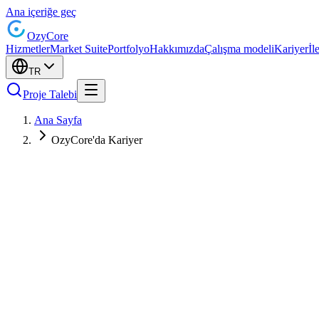
Ana içeriğe geç
Ozy
Core
Hizmetler
Market Suite
Portfolyo
Hakkımızda
Çalışma modeli
Kariyer
İl
TR
Proje Talebi
Ana Sayfa
OzyCore'da Kariyer