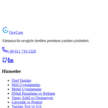
Ön Yazı (isteğe bağlı)
Başvuruyu Gönder
Ozy
Core
Almanya'da sevgiyle üretilen premium yazılım çözümleri.
+49 611 710 2320
Hizmetler
Özel Yazılım
Web Uygulamaları
Mobil Uygulamalar
Dijital Pazarlama ve Reklam
Yapay Zekâ ve Otomasyon
Güvenlik ve Pentest
Yazılım Test ve QA