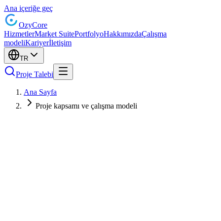
Ana içeriğe geç
Ozy
Core
Hizmetler
Market Suite
Portfolyo
Hakkımızda
Çalışma
modeli
Kariyer
İletişim
TR
Proje Talebi
Ana Sayfa
Proje kapsamı ve çalışma modeli
MVP ve pilot