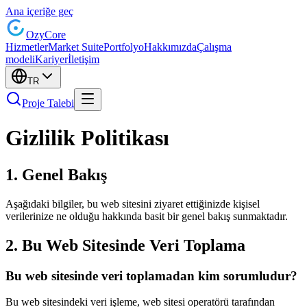
Ana içeriğe geç
Ozy
Core
Hizmetler
Market Suite
Portfolyo
Hakkımızda
Çalışma
modeli
Kariyer
İletişim
TR
Proje Talebi
Gizlilik Politikası
1. Genel Bakış
Aşağıdaki bilgiler, bu web sitesini ziyaret ettiğinizde kişisel
verilerinize ne olduğu hakkında basit bir genel bakış sunmaktadır.
2. Bu Web Sitesinde Veri Toplama
Bu web sitesinde veri toplamadan kim sorumludur?
Bu web sitesindeki veri işleme, web sitesi operatörü tarafından