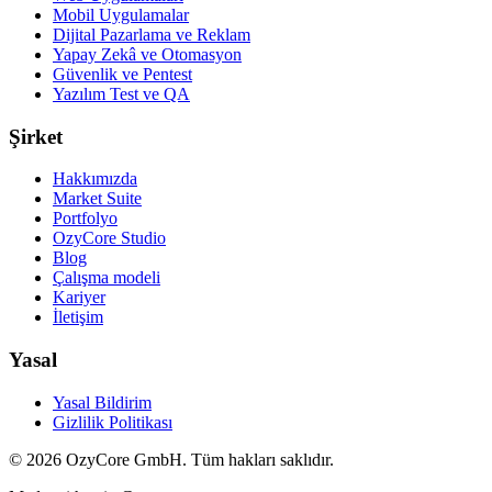
Mobil Uygulamalar
Dijital Pazarlama ve Reklam
Yapay Zekâ ve Otomasyon
Güvenlik ve Pentest
Yazılım Test ve QA
Şirket
Hakkımızda
Market Suite
Portfolyo
OzyCore Studio
Blog
Çalışma modeli
Kariyer
İletişim
Yasal
Yasal Bildirim
Gizlilik Politikası
©
2026
OzyCore GmbH.
Tüm hakları saklıdır.