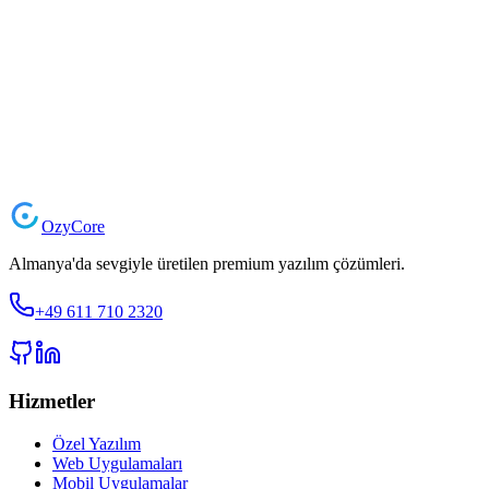
Teklifimiz, içerikleri üzerinde herhangi bir etkimiz olmayan üçüncü tar
sayfaların içeriğinden her zaman ilgili sağlayıcı veya işletmeci sorumlu
tespit edilememiştir. Ancak, somut bir hukuki ihlal belirtisi olmaksızın 
Telif Hakkı
Bu sayfalarda sayfa işletmecileri tarafından oluşturulan içerik ve eserl
veya oluşturucunun yazılı onayını gerektirir. Bu sayfanın indirmeleri v
üçüncü tarafların telif hakları gözetilmektedir. Özellikle üçüncü taraf iç
edilmesi halinde bu tür içerikler derhal kaldırılacaktır.
Ozy
Core
Almanya'da sevgiyle üretilen premium yazılım çözümleri.
+49 611 710 2320
Hizmetler
Özel Yazılım
Web Uygulamaları
Mobil Uygulamalar