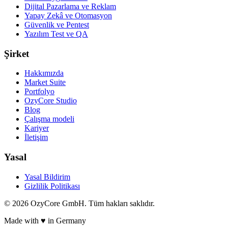
Dijital Pazarlama ve Reklam
Yapay Zekâ ve Otomasyon
Güvenlik ve Pentest
Yazılım Test ve QA
Şirket
Hakkımızda
Market Suite
Portfolyo
OzyCore Studio
Blog
Çalışma modeli
Kariyer
İletişim
Yasal
Yasal Bildirim
Gizlilik Politikası
©
2026
OzyCore GmbH.
Tüm hakları saklıdır.
Made with
♥
in Germany