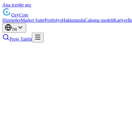
Ana içeriğe geç
Ozy
Core
Hizmetler
Market Suite
Portfolyo
Hakkımızda
Çalışma modeli
Kariyer
İl
TR
Proje Talebi
§ 5 TMG uyarınca bilgiler
OzyCore GmbH
Kreuzberger Ring 24
65205 Wiesbaden
Almanya
İletişim
E-posta
: info@ozycore.de
Web sitesi
: ozycore.de