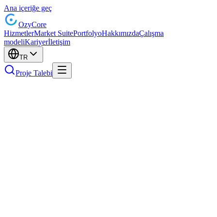
Ana içeriğe geç
Ozy
Core
Hizmetler
Market Suite
Portfolyo
Hakkımızda
Çalışma
modeli
Kariyer
İletişim
TR
Proje Talebi