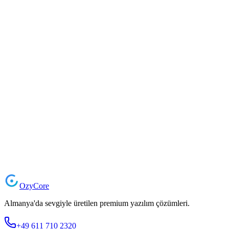
akinci-bau.de
Kablo, yol ve altyapı uzmanı için web sitesi: FTTC/FTTH ve
elektrik şebekesi genişletmesi teknik olarak konumlandırıldı,
Almanya geneli referanslar görünür.
Web
Design
SEO
Responsive
Projeyi Gör
Vaka Çalışmasını Gör
Proje Talep Edin
Ozy
Core
Almanya'da sevgiyle üretilen premium yazılım çözümleri.
+49 611 710 2320