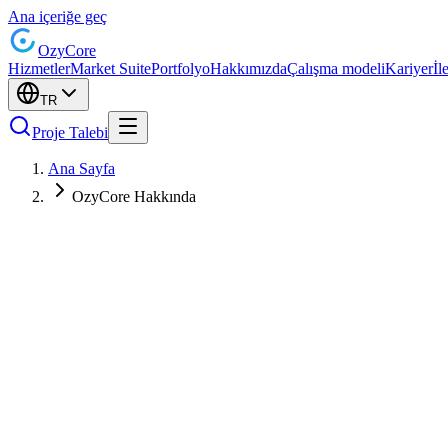
Ana içeriğe geç
Ozy
Core
Hizmetler
Market Suite
Portfolyo
Hakkımızda
Çalışma modeli
Kariyer
İl
TR
Proje Talebi
Ana Sayfa
OzyCore Hakkında