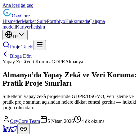
Ana içeriğe geç
Ozy
Core
Hizmetler
Market Suite
Portfolyo
Hakkımızda
Çalışma
modeli
Kariyer
İletişim
TR
Proje Talebi
Bloga Dön
Yapay Zekâ
Veri Koruma
GDPR
Almanya
Almanya’da Yapay Zekâ ve Veri Koruma:
Pratik Proje Sınırları
Şirketlerin yapay zekâ projelerinde GDPR/DSGVO, veri işleme ve
pratik proje sınırları açısından nelere dikkat etmesi gerekir — hukuki
jargon olmadan.
OzyCore Team
5 Nisan 2026
4 dk okuma