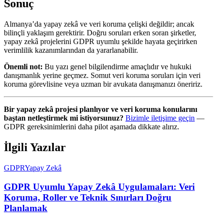
Sonuç
Almanya’da yapay zekâ ve veri koruma çelişki değildir; ancak
bilinçli yaklaşım gerektirir. Doğru soruları erken soran şirketler,
yapay zekâ projelerini GDPR uyumlu şekilde hayata geçirirken
verimlilik kazanımlarından da yararlanabilir.
Önemli not:
Bu yazı genel bilgilendirme amaçlıdır ve hukuki
danışmanlık yerine geçmez. Somut veri koruma soruları için veri
koruma görevlisine veya uzman bir avukata danışmanızı öneririz.
Bir yapay zekâ projesi planlıyor ve veri koruma konularını
baştan netleştirmek mi istiyorsunuz?
Bizimle iletişime geçin
—
GDPR gereksinimlerini daha pilot aşamada dikkate alırız.
İlgili Yazılar
GDPR
Yapay Zekâ
GDPR Uyumlu Yapay Zekâ Uygulamaları: Veri
Koruma, Roller ve Teknik Sınırları Doğru
Planlamak