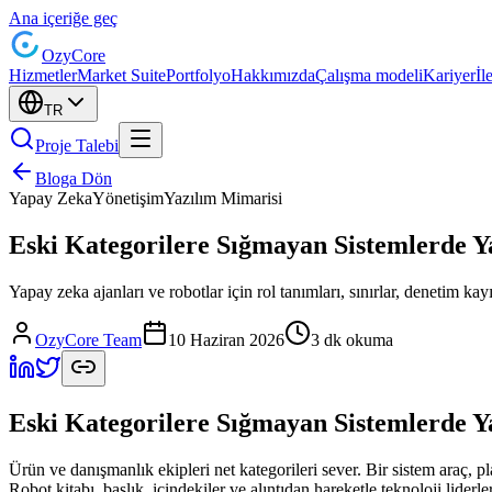
Ana içeriğe geç
Ozy
Core
Hizmetler
Market Suite
Portfolyo
Hakkımızda
Çalışma modeli
Kariyer
İl
TR
Proje Talebi
Bloga Dön
Yapay Zeka
Yönetişim
Yazılım Mimarisi
Eski Kategorilere Sığmayan Sistemlerde 
Yapay zeka ajanları ve robotlar için rol tanımları, sınırlar, denetim kay
OzyCore Team
10 Haziran 2026
3 dk okuma
Eski Kategorilere Sığmayan Sistemlerde 
Ürün ve danışmanlık ekipleri net kategorileri sever. Bir sistem araç, p
Robot kitabı, başlık, içindekiler ve alıntıdan hareketle teknoloji liderle