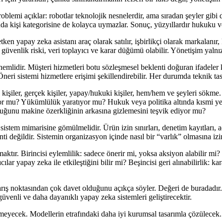
roblemi açıklar: robotlar teknolojik nesnelerdir, ama sıradan şeyler gibi 
nda kişi kategorisine de kolayca uymazlar. Sonuç, yüzyıllardır hukuku v
en yapay zeka asistanı araç olarak satılır, işbirlikçi olarak markalanır
üvenlik riski, veri toplayıcı ve karar düğümü olabilir. Yönetişim yalnızc
önemlidir. Müşteri hizmetleri botu sözleşmesel beklenti doğuran ifadeler 
. Öneri sistemi hizmetlere erişimi şekillendirebilir. Her durumda teknik ta
r, kişiler, gerçek kişiler, yapay/hukuki kişiler, hem/hem ve şeyleri sökme
or mu? Yükümlülük yaratıyor mu? Hukuk veya politika altında kısmi yet
ğunu makine özerkliğinin arkasına gizlemesini teşvik ediyor mu?
i sistem mimarisine gömülmelidir. Ürün izin sınırları, denetim kayıtları,
 değildir. Sistemin organizasyon içinde nasıl bir “varlık” olmasına izin
ktır. Birincisi eylemlilik: sadece önerir mi, yoksa aksiyon alabilir mi? 
r yapay zeka ile etkileştiğini bilir mi? Beşincisi geri alınabilirlik: kara
rış noktasından çok davet olduğunu açıkça söyler. Değeri de buradadır. T
venli ve daha dayanıklı yapay zeka sistemleri geliştirecektir.
meyecek. Modellerin etrafındaki daha iyi kurumsal tasarımla çözülecek.