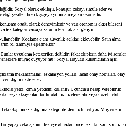
değildir. Sosyal olarak etkileşir, konuşur, zekayı simüle eder ve
e etiği şekillendiren kişi/şey ayrımına meydan okumadır.
, konuşma ortağı olarak deneyimlenir ve yarı otonom iş akışı bileşeni
a tek kategori varsayarsa ürün kör noktalar geliştirir.
kullanabilir. Kodlama ajanı güvenlik açıkları ekleyebilir. Satın alma
sarım rol tanımıyla eşleşmelidir.
. Bunlar uygulama kategorileri değildir; fakat ekiplerin daha iyi sorular
eneklere ihtiyaç duyuyor mu? Sosyal arayüzü kullanıcıların aşırı
 açıklama mekanizmaları, eskalasyon yolları, insan onay noktaları, olay
 verildiğini ifade eder.
İkincisi yetki: kimin yetkisini kullanır? Üçüncüsü hesap verebilirlik:
rlar veya aksiyonlar durdurulabilir, incelenebilir veya düzeltilebilir
eknoloji miras aldığımız kategorilerden hızlı ilerliyor. Müşterilerin
 Bir yapay zeka ajanını devreye almadan önce basit bir soru sorun: bu