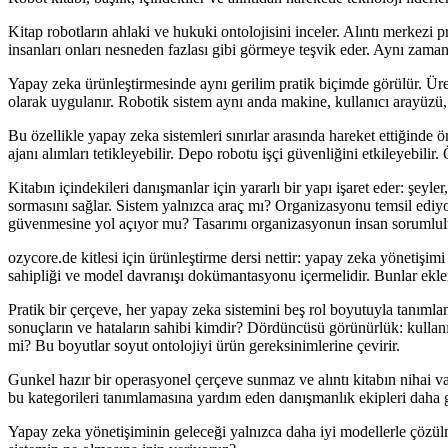
Kitap robotların ahlaki ve hukuki ontolojisini inceler. Alıntı merkezi p
insanları onları nesneden fazlası gibi görmeye teşvik eder. Aynı zama
Yapay zeka ürünleştirmesinde aynı gerilim pratik biçimde görülür. Üretk
olarak uygulanır. Robotik sistem aynı anda makine, kullanıcı arayüzü, g
Bu özellikle yapay zeka sistemleri sınırlar arasında hareket ettiğinde 
ajanı alımları tetikleyebilir. Depo robotu işçi güvenliğini etkileyebilir
Kitabın içindekileri danışmanlar için yararlı bir yapı işaret eder: şeyle
sormasını sağlar. Sistem yalnızca araç mı? Organizasyonu temsil ediy
güvenmesine yol açıyor mu? Tasarımı organizasyonun insan sorumlulu
ozycore.de kitlesi için ürünleştirme dersi nettir: yapay zeka yönetişim
sahipliği ve model davranışı dokümantasyonu içermelidir. Bunlar eklenti
Pratik bir çerçeve, her yapay zeka sistemini beş rol boyutuyla tanımlama
sonuçların ve hataların sahibi kimdir? Dördüncüsü görünürlük: kullanıcıla
mi? Bu boyutlar soyut ontolojiyi ürün gereksinimlerine çevirir.
Gunkel hazır bir operasyonel çerçeve sunmaz ve alıntı kitabın nihai va
bu kategorileri tanımlamasına yardım eden danışmanlık ekipleri daha gü
Yapay zeka yönetişiminin geleceği yalnızca daha iyi modellerle çözül