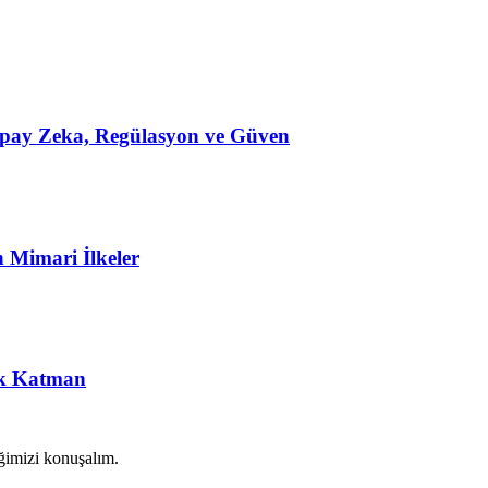
Yapay Zeka, Regülasyon ve Güven
n Mimari İlkeler
ik Katman
ğimizi konuşalım.