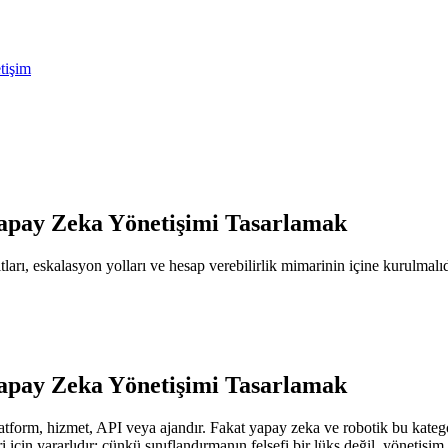
etişim
Yapay Zeka Yönetişimi Tasarlamak
ıtları, eskalasyon yolları ve hesap verebilirlik mimarinin içine kurulmalıd
Yapay Zeka Yönetişimi Tasarlamak
latform, hizmet, API veya ajandır. Fakat yapay zeka ve robotik bu katego
ri için yararlıdır; çünkü sınıflandırmanın felsefi bir lüks değil, yönetişim