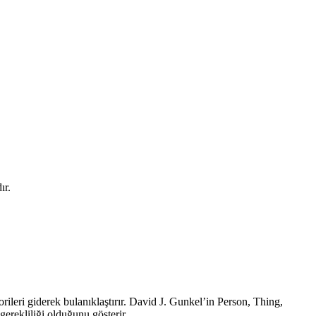
ır.
rileri giderek bulanıklaştırır. David J. Gunkel’in Person, Thing,
 gerekliliği olduğunu gösterir.