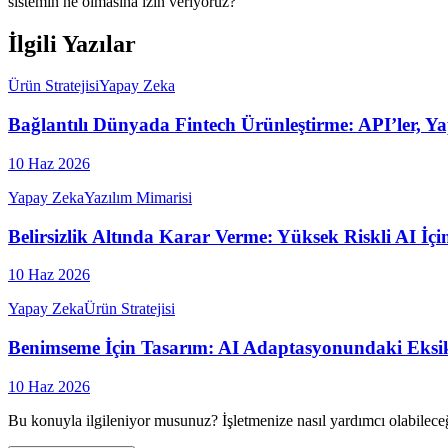
sistemin ne olmasına izin veriyoruz?
İlgili Yazılar
Ürün Stratejisi
Yapay Zeka
Bağlantılı Dünyada Fintech Ürünleştirme: API’ler, 
10 Haz 2026
Yapay Zeka
Yazılım Mimarisi
Belirsizlik Altında Karar Verme: Yüksek Riskli AI İçi
10 Haz 2026
Yapay Zeka
Ürün Stratejisi
Benimseme İçin Tasarım: AI Adaptasyonundaki Eks
10 Haz 2026
Bu konuyla ilgileniyor musunuz? İşletmenize nasıl yardımcı olabilece