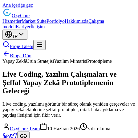
Ana içeriğe geç
Ozy
Core
Hizmetler
Market Suite
Portfolyo
Hakkımızda
Çalışma
modeli
Kariyer
İletişim
TR
Proje Talebi
Bloga Dön
Yapay Zekâ
Ürün Stratejisi
Yazılım Mimarisi
Prototipleme
Live Coding, Yazılım Çalışmaları ve
Şeffaf Yapay Zekâ Prototiplemenin
Geleceği
Live coding, yazılımı görünür bir süreç olarak yeniden çerçeveler ve
yapay zekâ ekiplerine şeffaf prototipler, ortak hata ayıklama ve
paydaş iletişimi için fikir verir.
OzyCore Team
10 Haziran 2026
3 dk okuma