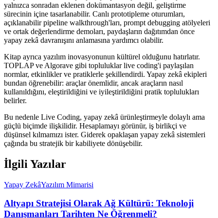
yalnızca sonradan eklenen dokümantasyon değil, geliştirme
sürecinin içine tasarlanabilir. Canlı prototipleme oturumları,
açıklanabilir pipeline walkthrough'ları, prompt debugging atölyeleri
ve ortak değerlendirme demoları, paydaşların dağıtımdan önce
yapay zekâ davranışını anlamasına yardımcı olabilir.
Kitap ayrıca yazılım inovasyonunun kültürel olduğunu hatırlatır.
TOPLAP ve Algorave gibi topluluklar live coding'i paylaşılan
normlar, etkinlikler ve pratiklerle şekillendirdi. Yapay zekâ ekipleri
bundan öğrenebilir: araçlar önemlidir, ancak araçların nasıl
kullanıldığını, eleştirildiğini ve iyileştirildiğini pratik toplulukları
belirler.
Bu nedenle Live Coding, yapay zekâ ürünleştirmeyle dolaylı ama
güçlü biçimde ilişkilidir. Hesaplamayı görünür, iş birlikçi ve
düşünsel kılmamızı ister. Giderek opaklaşan yapay zekâ sistemleri
çağında bu stratejik bir kabiliyete dönüşebilir.
İlgili Yazılar
Yapay Zekâ
Yazılım Mimarisi
Altyapı Stratejisi Olarak Ağ Kültürü: Teknoloji
Danışmanları Tarihten Ne Öğrenmeli?