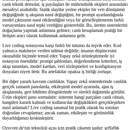
canlı teknik demolar, iş paydaşları ile mühendislik ekipleri arasındaki
mesafeyi azaltabilir. Statik slaytlar yerine ekipler bir veri dönüşümü
değiştiğinde iş akışının nasıl değiştiğini, bir prompt ayarlandığında
model çıktısının nasıl etkilendiğini veya bir görselleştirmenin farklı
varsayımlara nasıl tepki verdiğini gösterebilir. Bu, üretim sistemlerini
doğaçlama yapmak anlamına gelmez; canlı hesaplamalı pratiği bir
iletişim aracı olarak kullanmak anlamına gelir.
Live coding notasyona karşı farklı bir tutumu da teşvik eder. Kod
yalnızca makineye verilen talimat değildir; insanın düşüncesini
okunabilir biçimde temsil eder. Yapay zekâ ürünleştirmede iyi
notasyon önemlidir: prompt şablonları, değerlendirme kriterleri, iş
akışı tanımları, model kartları, veri sözleşmeleri ve konfigürasyon
dosyaları niyeti iletir. Bu artefaktlar opaksa iş birliği zorlaşır.
Bir diğer yararlı kavram canlılıktır. Yapay zekâ sistemlerinde canlılık
gerçek zamanlı panolarda, etkileşimli model ayarında, ajan iş
akışlarında, geri bildirim döngülerinde ve sürekli dağıtımda görülür.
Ürün ekipleri şunu sormalıdır: sistemin hangi parçaları canlı olmalı,
hangileri kararlı kalmalı ve kullanıcılar değişiklikleri gerçekleşirken
nasıl anlamalı? Live coding sanatsal bir pratik olarak bu soruları
doğrudan cevaplamaz; ancak zaman, etkileşim ve görünürlük
duyarlılığımızı keskinleştirir.
Ozycore.de'nin teknoloji açısı için pratik çıkarım şudur: şeffaflık