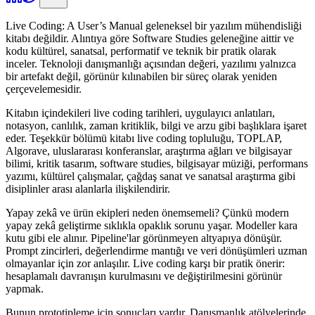
Live Coding: A User’s Manual geleneksel bir yazılım mühendisliği
kitabı değildir. Alıntıya göre Software Studies geleneğine aittir ve
kodu kültürel, sanatsal, performatif ve teknik bir pratik olarak
inceler. Teknoloji danışmanlığı açısından değeri, yazılımı yalnızca
bir artefakt değil, görünür kılınabilen bir süreç olarak yeniden
çerçevelemesidir.
Kitabın içindekileri live coding tarihleri, uygulayıcı anlatıları,
notasyon, canlılık, zaman kritiklik, bilgi ve arzu gibi başlıklara işaret
eder. Teşekkür bölümü kitabı live coding topluluğu, TOPLAP,
Algorave, uluslararası konferanslar, araştırma ağları ve bilgisayar
bilimi, kritik tasarım, software studies, bilgisayar müziği, performans
yazımı, kültürel çalışmalar, çağdaş sanat ve sanatsal araştırma gibi
disiplinler arası alanlarla ilişkilendirir.
Yapay zekâ ve ürün ekipleri neden önemsemeli? Çünkü modern
yapay zekâ geliştirme sıklıkla opaklık sorunu yaşar. Modeller kara
kutu gibi ele alınır. Pipeline'lar görünmeyen altyapıya dönüşür.
Prompt zincirleri, değerlendirme mantığı ve veri dönüşümleri uzman
olmayanlar için zor anlaşılır. Live coding karşı bir pratik önerir:
hesaplamalı davranışın kurulmasını ve değiştirilmesini görünür
yapmak.
Bunun prototipleme için sonuçları vardır. Danışmanlık atölyelerinde