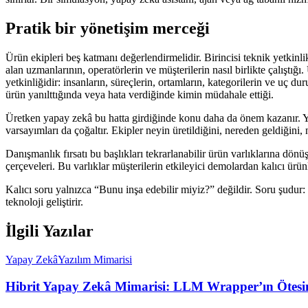
Pratik bir yönetişim merceği
Ürün ekipleri beş katmanı değerlendirmelidir. Birincisi teknik yetkinlikti
alan uzmanlarının, operatörlerin ve müşterilerin nasıl birlikte çalıştığ
yetkinliğidir: insanların, süreçlerin, ortamların, kategorilerin ve uç dur
ürün yanılttığında veya hata verdiğinde kimin müdahale ettiği.
Üretken yapay zekâ bu hatta girdiğinde konu daha da önem kazanır. Yapay 
varsayımları da çoğaltır. Ekipler neyin üretildiğini, nereden geldiğini
Danışmanlık fırsatı bu başlıkları tekrarlanabilir ürün varlıklarına dönüşt
çerçeveleri. Bu varlıklar müşterilerin etkileyici demolardan kalıcı ürün
Kalıcı soru yalnızca “Bunu inşa edebilir miyiz?” değildir. Soru şudur: 
teknoloji geliştirir.
İlgili Yazılar
Yapay Zekâ
Yazılım Mimarisi
Hibrit Yapay Zekâ Mimarisi: LLM Wrapper’ın Ötes