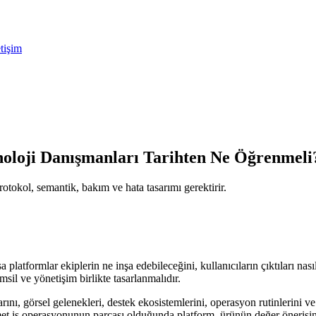
etişim
knoloji Danışmanları Tarihten Ne Öğrenmeli
rotokol, semantik, bakım ve hata tasarımı gerektirir.
 platformlar ekiplerin ne inşa edebileceğini, kullanıcıların çıktıları na
emsil ve yönetişim birlikte tasarlanmalıdır.
arını, görsel gelenekleri, destek ekosistemlerini, operasyon rutinlerini ve
zmet iş operasyonunun parçası olduğunda platform, ürünün değer önerisini