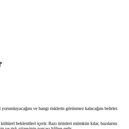
?
sıl yorumlayacağını ve hangi risklerin görünmez kalacağını belirler.
 kültürel beklentileri içerir. Bazı ürünleri mümkün kılar, bazılarını
n ve risk yüzeyinin parçası hâline gelir.