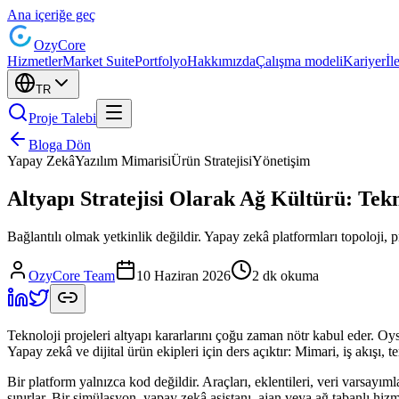
Ana içeriğe geç
Ozy
Core
Hizmetler
Market Suite
Portfolyo
Hakkımızda
Çalışma modeli
Kariyer
İl
TR
Proje Talebi
Bloga Dön
Yapay Zekâ
Yazılım Mimarisi
Ürün Stratejisi
Yönetişim
Altyapı Stratejisi Olarak Ağ Kültürü: Te
Bağlantılı olmak yetkinlik değildir. Yapay zekâ platformları topoloji, p
OzyCore Team
10 Haziran 2026
2 dk okuma
Teknoloji projeleri altyapı kararlarını çoğu zaman nötr kabul eder. Oysa
Yapay zekâ ve dijital ürün ekipleri için ders açıktır: Mimari, iş akışı, t
Bir platform yalnızca kod değildir. Araçları, eklentileri, veri varsayıml
sınırlar. Bir simülasyon, yapay zekâ asistanı, ajan veya ağ tabanlı hi