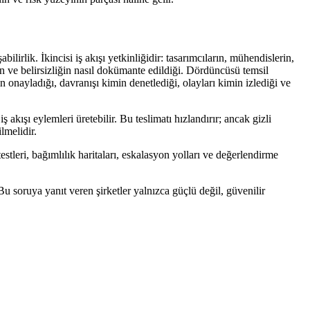
ilirlik. İkincisi iş akışı yetkinliğidir: tasarımcıların, mühendislerin,
arın ve belirsizliğin nasıl dokümante edildiği. Dördüncüsü temsil
min onayladığı, davranışı kimin denetlediği, olayları kimin izlediği ve
akışı eylemleri üretebilir. Bu teslimatı hızlandırır; ancak gizli
lmelidir.
testleri, bağımlılık haritaları, eskalasyon yolları ve değerlendirme
Bu soruya yanıt veren şirketler yalnızca güçlü değil, güvenilir