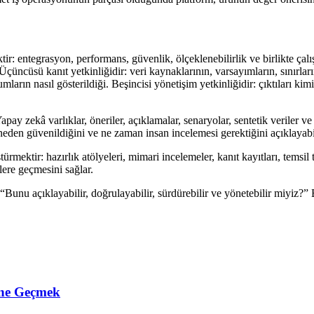
r: entegrasyon, performans, güvenlik, ölçeklenebilirlik ve birlikte çalışab
ı. Üçüncüsü kanıt yetkinliğidir: veri kaynaklarının, varsayımların, sınırl
umların nasıl gösterildiği. Beşincisi yönetişim yetkinliğidir: çıktıları ki
zekâ varlıklar, öneriler, açıklamalar, senaryolar, sentetik veriler ve iş 
, neden güvenildiğini ve ne zaman insan incelemesi gerektiğini açıklayabi
ürmektir: hazırlık atölyeleri, mimari incelemeler, kanıt kayıtları, temsil 
lere geçmesini sağlar.
“Bunu açıklayabilir, doğrulayabilir, sürdürebilir ve yönetebilir miyiz?” 
ine Geçmek