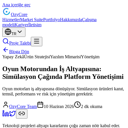
Ana içeriğe geç
Ozy
Core
Hizmetler
Market Suite
Portfolyo
Hakkımızda
Çalışma
modeli
Kariyer
İletişim
TR
Proje Talebi
Bloga Dön
Yapay Zekâ
Ürün Stratejisi
Yazılım Mimarisi
Yönetişim
Oyun Motorundan İş Altyapısına:
Simülasyon Çağında Platform Yönetişimi
Oyun motorları iş altyapısına dönüşüyor. Simülasyon ürünleri kanıt,
temsil, performans ve risk için yönetişim gerektirir.
OzyCore Team
10 Haziran 2026
2 dk okuma
Teknoloji projeleri altyapı kararlarını çoğu zaman nötr kabul eder.