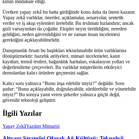
kimin müdahale ettiği.
Üretken yapay zekâ bu hatta girdiğinde konu daha da önem kazanır.
Yapay zekâ varlıklar, öneriler, açıklamalar, senaryolar, sentetik
veriler ve iş akışı eylemleri üretebilir. Bu teslimatı hızlandırır; ancak
gizli varsayımları da çoğaltır. Ekipler neyin üretildiğini, nereden
geldiğini, neden güvenildiğini ve ne zaman insan incelemesi
gerektiğini açıklayabilmelidir.
Danışmanlık fırsatı bu başlıkları tekrarlanabilir ürün varlıklarına
dönüştürmektir: hazırlık atölyeleri, mimari incelemeler, kanıt
kayıtları, temsil testleri, bağımlılık haritaları, eskalasyon yolları ve
değerlendirme çerçeveleri. Bu varlıklar müşterilerin etkileyici
demolardan kalıcı ürünlere geçmesini sağlar.
Kalıcı soru yalnızca “Bunu inşa edebilir miyiz?” değildir. Soru
şudur: “Bunu açıklayabilir, doğrulayabilir, sürdürebilir ve yönetebilir
miyiz?” Bu soruya yanıt veren şirketler yalnızca güçlü değil,
güvenilir teknoloji geliştirir.
İlgili Yazılar
Yapay Zekâ
Yazılım Mimarisi
Altyapı Stratejisi Olarak Ağ Kültürü: Teknoloji