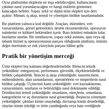
Oysa platformlar ekiplerin ne inşa edebileceğini, kullanıcıların
çıktıları nasıl yorumlayacağını ve hangi risklerin görünmez
kalacağını belirler. Yapay zekâ ve dijital ürün ekipleri için ders
açıktır: Mimari, iş akışı, temsil ve yönetişim birlikte tasarlanmalıdır.
Bir platform yalnızca kod değildir. Araçları, eklentileri, veri
varsayımlarını, görsel gelenekleri, destek ekosistemlerini, operasyon
rutinlerini ve kültürel beklentileri içerir. Bazı ürünleri mümkün kılar,
bazılarını sınırlar. Bir simülasyon, yapay zekâ asistanı, ajan veya ağ
tabanlı hizmet iş operasyonunun parçası olduğunda platform, ürünün
değer önerisinin ve risk yüzeyinin parçası hâline gelir.
Pratik bir yönetişim merceği
Ürün ekipleri beş katmanı değerlendirmelidir. Birincisi teknik
yetkinliktir: entegrasyon, performans, güvenlik, ölçeklenebilirlik ve
birlikte çalışabilirlik. İkincisi iş akışı yetkinliğidir: tasarımcıların,
mühendislerin, alan uzmanlarının, operatörlerin ve müşterilerin nasıl
birlikte çalıştığı. Üçüncüsü kanıt yetkinliğidir: veri kaynaklarının,
varsayımların, sınırların ve belirsizliğin nasıl dokümante edildiği.
Dördüncüsü temsil yetkinliğidir: insanların, süreçlerin, ortamların,
kategorilerin ve uç durumların nasıl gösterildiği. Beşincisi yönetişim
yetkinliğidir: çıktıları kimin onayladığı, davranışı kimin denetlediği,
olayları kimin izlediği ve ürün yanılttığında veya hata verdiğinde