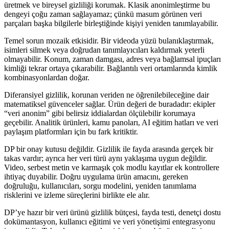
üretmek ve bireysel gizliliği korumak. Klasik anonimleştirme bu
dengeyi çoğu zaman sağlayamaz; çünkü masum görünen veri
parçaları başka bilgilerle birleştiğinde kişiyi yeniden tanımlayabilir.
Temel sorun mozaik etkisidir. Bir videoda yüzü bulanıklaştırmak,
isimleri silmek veya doğrudan tanımlayıcıları kaldırmak yeterli
olmayabilir. Konum, zaman damgası, adres veya bağlamsal ipuçları
kimliği tekrar ortaya çıkarabilir. Bağlantılı veri ortamlarında kimlik
kombinasyonlardan doğar.
Diferansiyel gizlilik, korunan veriden ne öğrenilebileceğine dair
matematiksel güvenceler sağlar. Ürün değeri de buradadır: ekipler
“veri anonim” gibi belirsiz iddialardan ölçülebilir korumaya
geçebilir. Analitik ürünleri, kamu panoları, AI eğitim hatları ve veri
paylaşım platformları için bu fark kritiktir.
DP bir onay kutusu değildir. Gizlilik ile fayda arasında gerçek bir
takas vardır; ayrıca her veri türü aynı yaklaşıma uygun değildir.
Video, serbest metin ve karmaşık çok modlu kayıtlar ek kontrollere
ihtiyaç duyabilir. Doğru uygulama ürün amacını, gereken
doğruluğu, kullanıcıları, sorgu modelini, yeniden tanımlama
risklerini ve izleme süreçlerini birlikte ele alır.
DP’ye hazır bir veri ürünü gizlilik bütçesi, fayda testi, denetçi dostu
dokümantasyon, kullanıcı eğitimi ve veri yönetişimi entegrasyonu