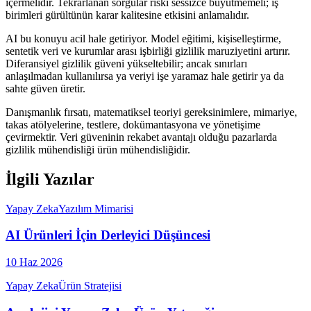
içermelidir. Tekrarlanan sorgular riski sessizce büyütmemeli; iş
birimleri gürültünün karar kalitesine etkisini anlamalıdır.
AI bu konuyu acil hale getiriyor. Model eğitimi, kişiselleştirme,
sentetik veri ve kurumlar arası işbirliği gizlilik maruziyetini artırır.
Diferansiyel gizlilik güveni yükseltebilir; ancak sınırları
anlaşılmadan kullanılırsa ya veriyi işe yaramaz hale getirir ya da
sahte güven üretir.
Danışmanlık fırsatı, matematiksel teoriyi gereksinimlere, mimariye,
takas atölyelerine, testlere, dokümantasyona ve yönetişime
çevirmektir. Veri güveninin rekabet avantajı olduğu pazarlarda
gizlilik mühendisliği ürün mühendisliğidir.
İlgili Yazılar
Yapay Zeka
Yazılım Mimarisi
AI Ürünleri İçin Derleyici Düşüncesi
10 Haz 2026
Yapay Zeka
Ürün Stratejisi