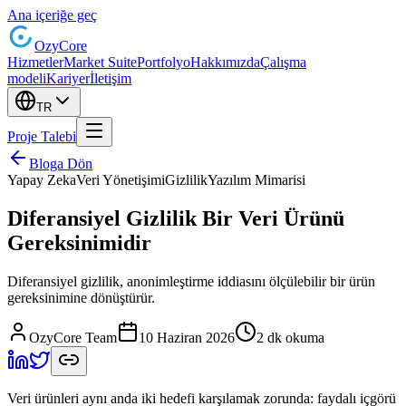
Ana içeriğe geç
Ozy
Core
Hizmetler
Market Suite
Portfolyo
Hakkımızda
Çalışma
modeli
Kariyer
İletişim
TR
Proje Talebi
Bloga Dön
Yapay Zeka
Veri Yönetişimi
Gizlilik
Yazılım Mimarisi
Diferansiyel Gizlilik Bir Veri Ürünü
Gereksinimidir
Diferansiyel gizlilik, anonimleştirme iddiasını ölçülebilir bir ürün
gereksinimine dönüştürür.
OzyCore Team
10 Haziran 2026
2 dk okuma
Veri ürünleri aynı anda iki hedefi karşılamak zorunda: faydalı içgörü