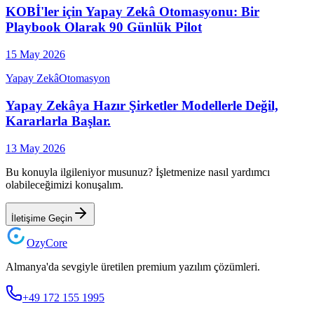
KOBİ'ler için Yapay Zekâ Otomasyonu: Bir
Playbook Olarak 90 Günlük Pilot
15 May 2026
Yapay Zekâ
Otomasyon
Yapay Zekâya Hazır Şirketler Modellerle Değil,
Kararlarla Başlar.
13 May 2026
Bu konuyla ilgileniyor musunuz? İşletmenize nasıl yardımcı
olabileceğimizi konuşalım.
İletişime Geçin
Ozy
Core
Almanya'da sevgiyle üretilen premium yazılım çözümleri.
+49 172 155 1995