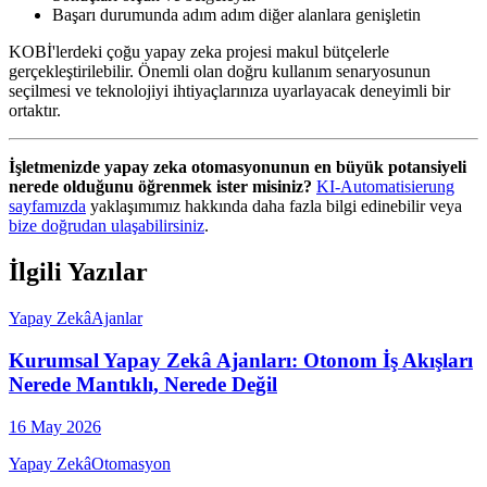
Başarı durumunda adım adım diğer alanlara genişletin
KOBİ'lerdeki çoğu yapay zeka projesi makul bütçelerle
gerçekleştirilebilir. Önemli olan doğru kullanım senaryosunun
seçilmesi ve teknolojiyi ihtiyaçlarınıza uyarlayacak deneyimli bir
ortaktır.
İşletmenizde yapay zeka otomasyonunun en büyük potansiyeli
nerede olduğunu öğrenmek ister misiniz?
KI-Automatisierung
sayfamızda
yaklaşımımız hakkında daha fazla bilgi edinebilir veya
bize doğrudan ulaşabilirsiniz
.
İlgili Yazılar
Yapay Zekâ
Ajanlar
Kurumsal Yapay Zekâ Ajanları: Otonom İş Akışları
Nerede Mantıklı, Nerede Değil
16 May 2026
Yapay Zekâ
Otomasyon