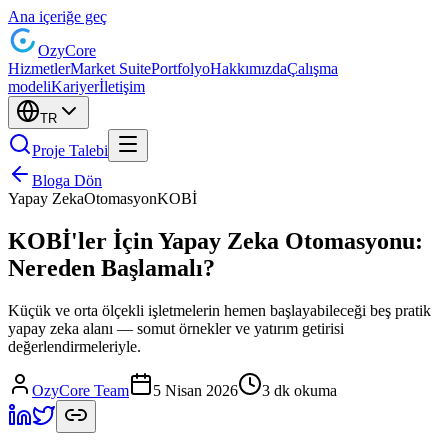
Ana içeriğe geç
Ozy
Core
Hizmetler
Market Suite
Portfolyo
Hakkımızda
Çalışma
modeli
Kariyer
İletişim
TR
Proje Talebi
Bloga Dön
Yapay Zeka
Otomasyon
KOBİ
KOBİ'ler İçin Yapay Zeka Otomasyonu:
Nereden Başlamalı?
Küçük ve orta ölçekli işletmelerin hemen başlayabileceği beş pratik
yapay zeka alanı — somut örnekler ve yatırım getirisi
değerlendirmeleriyle.
OzyCore Team
5 Nisan 2026
3 dk okuma