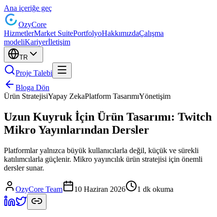
Ana içeriğe geç
Ozy
Core
Hizmetler
Market Suite
Portfolyo
Hakkımızda
Çalışma
modeli
Kariyer
İletişim
TR
Proje Talebi
Bloga Dön
Ürün Stratejisi
Yapay Zeka
Platform Tasarımı
Yönetişim
Uzun Kuyruk İçin Ürün Tasarımı: Twitch
Mikro Yayınlarından Dersler
Platformlar yalnızca büyük kullanıcılarla değil, küçük ve sürekli
katılımcılarla güçlenir. Mikro yayıncılık ürün stratejisi için önemli
dersler sunar.
OzyCore Team
10 Haziran 2026
1 dk okuma