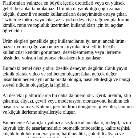
Platformları yalnızca en büyük içerik üreticileri veya en yüksek
gelirli hesaplar tanımlamaz. Ürünün dayanıklılığı çoğu zaman
küçük, düzenli ve sessiz kullanıcıların deneyiminde ortaya çıkar.
Twitch’te mikro yayıncılar, az sayıda izleyiciye rağmen platformu
kimlik, rutin ve topluluk üzerinden kullandıkları için bu açıdan
öğreticidir.
Ürün ekipleri genellikle güç kullanıcılarını iyi tanır; ancak ürün-
pazar uyumu çoğu zaman uzun kuyrukta test edilir. Küçük
kullanıcılar kendini görünmez, desteklenmemiş veya ilerleme
hissinden yoksun buluyorsa ekosistem kırılganlaşır.
Buradaki temel ders şudur: özellik deneyim değildir. Canlı yayın
teknik olarak video ve sohbetten oluşur; fakat gerçek değer,
insanların neden aynı anda orada olduğu, nasıl etkileştiği ve hangi
sosyal ritüelin oluştuğuyla ilgilidir.
AI destekli platformlarda bu daha da önemlidir. İçerik üretimi, klip
çıkarma, altyazı, çeviri veya moderasyon otomasyonu katılımı tek
başına yaratmaz. Katılım; geri bildirim döngüleri, güvenlik, tanınma
ve küçük ilerleme sinyalleriyle oluşur.
Bu nedenle AI araçları yalnızca seçkin kullanıcılar için değil, uzun
kuyruk için de tasarlanmalıdır: otomatik onboarding, kalite teşhisi,
küçük topluluk moderasyonu, hafif analitik, çok dilli altyazı ve