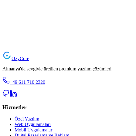
Projenizi Başlatın
Ozy
Core
Almanya'da sevgiyle üretilen premium yazılım çözümleri.
+49 611 710 2320
Hizmetler
Özel Yazılım
Web Uygulamaları
Mobil Uygulamalar
Dijital Pazarlama ve Reklam