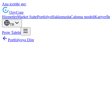
Ana içeriğe geç
Ozy
Core
Hizmetler
Market Suite
Portfolyo
Hakkımızda
Çalışma modeli
Kariyer
İl
TR
Proje Talebi
Portfolyoya Dön