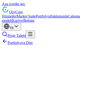
Ana içeriğe geç
Ozy
Core
Hizmetler
Market Suite
Portfolyo
Hakkımızda
Çalışma
modeli
Kariyer
İletişim
TR
Proje Talebi
Portfolyoya Dön