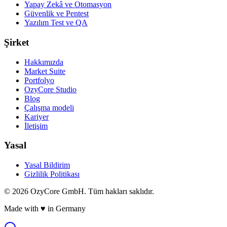
Yapay Zekâ ve Otomasyon
Güvenlik ve Pentest
Yazılım Test ve QA
Şirket
Hakkımızda
Market Suite
Portfolyo
OzyCore Studio
Blog
Çalışma modeli
Kariyer
İletişim
Yasal
Yasal Bildirim
Gizlilik Politikası
©
2026
OzyCore GmbH.
Tüm hakları saklıdır.
Made with
♥
in Germany