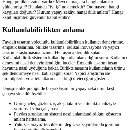
Hangi pratikler zaten vardır? Mevcut araçlara hangi anlamlar
yüklenmiştir? Bu alanda “iyi iş” ne demektir? Otomasyon hangi
kaygıları doğurur? Kurum yapay zekâyı hangi dille anlatır? Hangi
kanıt biçimleri güvenilir kabul edilir?
Kullanılabilirlikten anlama
Faydalı tasarım yolculuğu kullanılabilirlikten kullanıcı deneyimine,
empatik tasarıma, birlikte tasarıma, radikal inovasyona ve yapıcı
tasarım araştırmasına uzanır. Her aşama derinlik katar.
Kullanılabilirlik sistemin kullanılıp kullanılamadığını sorar. Kullanıcı
deneyimi nasıl deneyimlendiğini inceler. Empatik tasarım insan
hayatına nasıl uyduğuna bakar. Birlikte tasarım kullanıcıların ürünü
şekillendirmeye nasıl katılacağını sorar. Yapıcı araştırma ise
prototiplerin ve artefaktların nasıl bilgi üreteceğini gösterir.
Danışmanlık pratiğinde bu yaklaşım bir yapay zekâ ürün keşfi
çerçevesine dönüşebilir:
Görüşmeler, gözlem, iş akışı takibi ve artefakt analiziyle
yorumsal saha çalışması.
Paydaş gruplarının sistemi nasıl anlamlandırdığını gösteren
anlam haritalama.
Yalnızca arayüz tercihlerini değil, varsayımları da görünür
kılan prototip görüşmeleri.