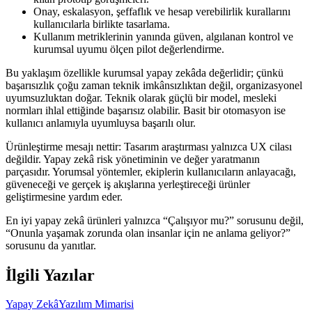
Onay, eskalasyon, şeffaflık ve hesap verebilirlik kurallarını
kullanıcılarla birlikte tasarlama.
Kullanım metriklerinin yanında güven, algılanan kontrol ve
kurumsal uyumu ölçen pilot değerlendirme.
Bu yaklaşım özellikle kurumsal yapay zekâda değerlidir; çünkü
başarısızlık çoğu zaman teknik imkânsızlıktan değil, organizasyonel
uyumsuzluktan doğar. Teknik olarak güçlü bir model, mesleki
normları ihlal ettiğinde başarısız olabilir. Basit bir otomasyon ise
kullanıcı anlamıyla uyumluysa başarılı olur.
Ürünleştirme mesajı nettir: Tasarım araştırması yalnızca UX cilası
değildir. Yapay zekâ risk yönetiminin ve değer yaratmanın
parçasıdır. Yorumsal yöntemler, ekiplerin kullanıcıların anlayacağı,
güveneceği ve gerçek iş akışlarına yerleştireceği ürünler
geliştirmesine yardım eder.
En iyi yapay zekâ ürünleri yalnızca “Çalışıyor mu?” sorusunu değil,
“Onunla yaşamak zorunda olan insanlar için ne anlama geliyor?”
sorusunu da yanıtlar.
İlgili Yazılar
Yapay Zekâ
Yazılım Mimarisi