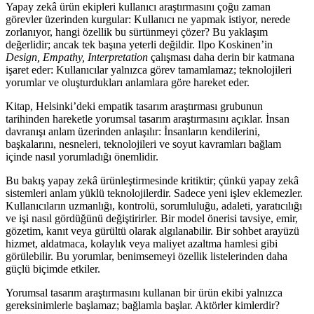
Yapay zekâ ürün ekipleri kullanıcı araştırmasını çoğu zaman
görevler üzerinden kurgular: Kullanıcı ne yapmak istiyor, nerede
zorlanıyor, hangi özellik bu sürtünmeyi çözer? Bu yaklaşım
değerlidir; ancak tek başına yeterli değildir. Ilpo Koskinen’in
Design, Empathy, Interpretation
çalışması daha derin bir katmana
işaret eder: Kullanıcılar yalnızca görev tamamlamaz; teknolojileri
yorumlar ve oluşturdukları anlamlara göre hareket eder.
Kitap, Helsinki’deki empatik tasarım araştırması grubunun
tarihinden hareketle yorumsal tasarım araştırmasını açıklar. İnsan
davranışı anlam üzerinden anlaşılır: İnsanların kendilerini,
başkalarını, nesneleri, teknolojileri ve soyut kavramları bağlam
içinde nasıl yorumladığı önemlidir.
Bu bakış yapay zekâ ürünleştirmesinde kritiktir; çünkü yapay zekâ
sistemleri anlam yüklü teknolojilerdir. Sadece yeni işlev eklemezler.
Kullanıcıların uzmanlığı, kontrolü, sorumluluğu, adaleti, yaratıcılığı
ve işi nasıl gördüğünü değiştirirler. Bir model önerisi tavsiye, emir,
gözetim, kanıt veya gürültü olarak algılanabilir. Bir sohbet arayüzü
hizmet, aldatmaca, kolaylık veya maliyet azaltma hamlesi gibi
görülebilir. Bu yorumlar, benimsemeyi özellik listelerinden daha
güçlü biçimde etkiler.
Yorumsal tasarım araştırmasını kullanan bir ürün ekibi yalnızca
gereksinimlerle başlamaz; bağlamla başlar. Aktörler kimlerdir?