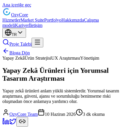
Ana içeriğe geç
Ozy
Core
Hizmetler
Market Suite
Portfolyo
Hakkımızda
Çalışma
modeli
Kariyer
İletişim
TR
Proje Talebi
Bloga Dön
Yapay Zekâ
Ürün Stratejisi
UX Araştırması
Yönetişim
Yapay Zekâ Ürünleri için Yorumsal
Tasarım Araştırması
Yapay zekâ ürünleri anlam yüklü sistemlerdir. Yorumsal tasarım
araştırması, güveni, ajansı ve sorumluluğu benimseme riski
oluşmadan önce anlamaya yardımcı olur.
OzyCore Team
10 Haziran 2026
3 dk okuma