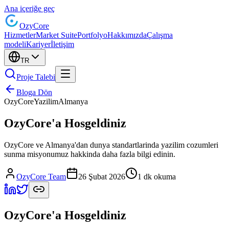
Ana içeriğe geç
Ozy
Core
Hizmetler
Market Suite
Portfolyo
Hakkımızda
Çalışma
modeli
Kariyer
İletişim
TR
Proje Talebi
Bloga Dön
OzyCore
Yazilim
Almanya
OzyCore'a Hosgeldiniz
OzyCore ve Almanya'dan dunya standartlarinda yazilim cozumleri
sunma misyonumuz hakkinda daha fazla bilgi edinin.
OzyCore Team
26 Şubat 2026
1 dk okuma
OzyCore'a Hosgeldiniz